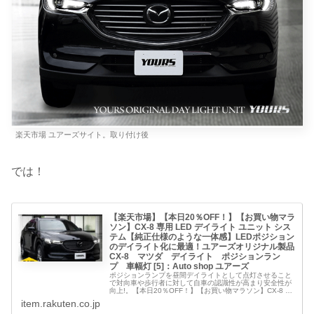
楽天市場 ユアーズサイト。取り付け後
では！
【楽天市場】【本日20％OFF！】【お買い物マラ
ソン】CX-8 専用 LED デイライト ユニット シス
テム【純正仕様のような一体感】LEDポジション
のデイライト化に最適！ユアーズオリジナル製品
CX-8 マツダ デイライト ポジションラン
プ 車幅灯 [5]：Auto shop ユアーズ
ポジションランプを昼間デイライトとして点灯させること
で対向車や歩行者に対して自車の認識性が高まり安全性が
向上!。【本日20％OFF！】【お買い物マラソン】CX-8 専
用 LED デイライト ユニット システム【純正仕様のような
item.rakuten.co.jp
一体感】LEDポジションのデイライト化に最適！ユアーズ
オリジナル製品 CX-8 マツダ デイラ...