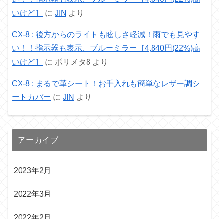
いけど］
に
JIN
より
CX-8 : 後方からのライトも眩しさ軽減！雨でも見やす
い！！指示器も表示、ブルーミラー［4,840円(22%)高
いけど］
に
ポリメタ8
より
CX-8 : まるで革シート！お手入れも簡単なレザー調シ
ートカバー
に
JIN
より
アーカイブ
2023年2月
2022年3月
2022年2月