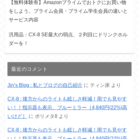
【無料体験有】Amazonプライムでおトクにお買い物
をしよう。プライム会員・プライム学生会員の違いと
サービス内容
汎用品：CX-8 SE最大の弱点、２列目にドリンクホル
ダーを！
最近のコメント
Jin’s Blog : 私とブログの自己紹介
に
ティン床
より
CX-8 : 後方からのライトも眩しさ軽減！雨でも見やす
い！！指示器も表示、ブルーミラー［4,840円(22%)高
いけど］
に
ポリメタ8
より
CX-8 : 後方からのライトも眩しさ軽減！雨でも見やす
い！！指示器も表示、ブルーミラー［4,840円(22%)高