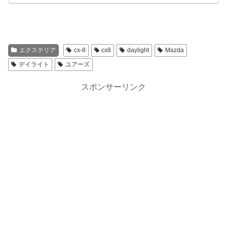
エクステリア
cx-8
cx8
daylight
Mazda
デイライト
ユアーズ
スポンサーリンク