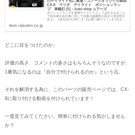
のデイライト化に最適！ユアーズオリジナル製品
CX-8 マツダ デイライト ポジションラン
プ 車幅灯 [5]：Auto shop ユアーズ
ポジションランプを昼間デイライトとして点灯させること
で対向車や歩行者に対して自車の認識性が高まり安全性が
向上!。【本日20％OFF！】【お買い物マラソン】CX-8 専
用 LED デイライト ユニット システム【純正仕様のような
item.rakuten.co.jp
一体感】LEDポジションのデイライト化に最適！ユアーズ
オリジナル製品 CX-8 マツダ デイラ...
どこに目をつけたのか。
評価の高さ、コメントの多さはもちろんそうなのですが、
1番気になるのは『自分で付けられるのか』という点。
それを解消する為に、このパーツの販売ページでは、CX-
8に取り付ける動画を付けられています！
一度見てみてください。簡単に付けられる気がしません
か？