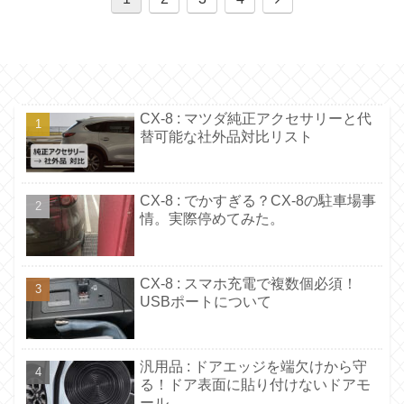
へ
CX-8 : マツダ純正アクセサリーと代
替可能な社外品対比リスト
CX-8 : でかすぎる？CX-8の駐車場事
情。実際停めてみた。
CX-8 : スマホ充電で複数個必須！
USBポートについて
汎用品 : ドアエッジを端欠けから守
る！ドア表面に貼り付けないドアモ
ール