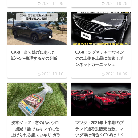
2021.11.05
2021.10.25
CX-8 : 当て逃げにあった
CX-8 : シグネチャーウィン
話〜5〜修理するかの判断
グの上側を上品に加飾！ボ
ンネットガーニッシュ
2021.10.16
2021.10.09
洗車グッズ : 窓の汚れウロ
マツダ : 2021年上半期のブ
コ撲滅！誰でもキレイに仕
ランド通称別販売台数、マ
上げられる超スッキリ ガラ
ツダ車は何位？CX-8は！？