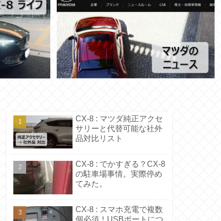
CX-8 : マツダ純正アクセ
サリーと代替可能な社外
品対比リスト
CX-8 : でかすぎる？CX-8
の駐車場事情。実際停め
てみた。
CX-8 : スマホ充電で複数
個必須！USBポートにつ