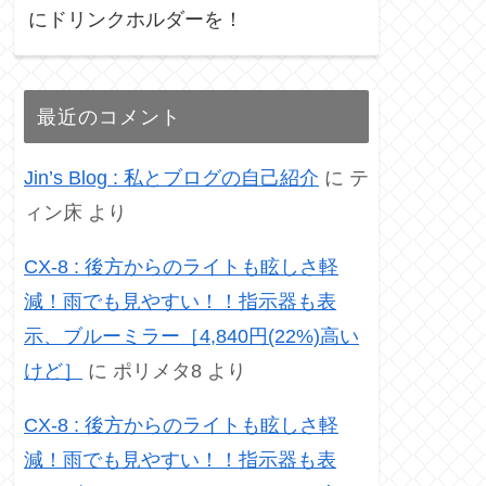
にドリンクホルダーを！
最近のコメント
Jin’s Blog : 私とブログの自己紹介
に
テ
ィン床
より
CX-8 : 後方からのライトも眩しさ軽
減！雨でも見やすい！！指示器も表
示、ブルーミラー［4,840円(22%)高い
けど］
に
ポリメタ8
より
CX-8 : 後方からのライトも眩しさ軽
減！雨でも見やすい！！指示器も表