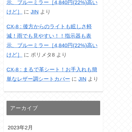
示、ブルーミラー［4,840円(22%)高い
けど］
に
JIN
より
CX-8 : 後方からのライトも眩しさ軽
減！雨でも見やすい！！指示器も表
示、ブルーミラー［4,840円(22%)高い
けど］
に
ポリメタ8
より
CX-8 : まるで革シート！お手入れも簡
単なレザー調シートカバー
に
JIN
より
アーカイブ
2023年2月